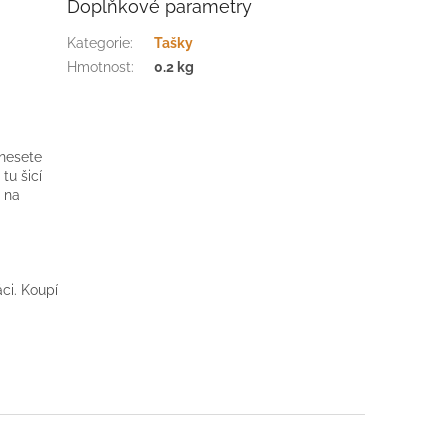
Doplňkové parametry
Kategorie
:
Tašky
Hmotnost
:
0.2 kg
dnesete
 tu šicí
y na
áci. Koupí