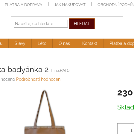
PLATBA A DOPRAVA
JAK NAKUPOVAT
OBCHODNÍ PODMÍ
HLEDAT
ru
Slevy
Léto
O nás
Kontakt
Platba a do
ka badyánka 2
T 114BAD2
né
noceno
Podrobnosti hodnocení
ení
230
tu
Měrná
Skla
cena:
ek.