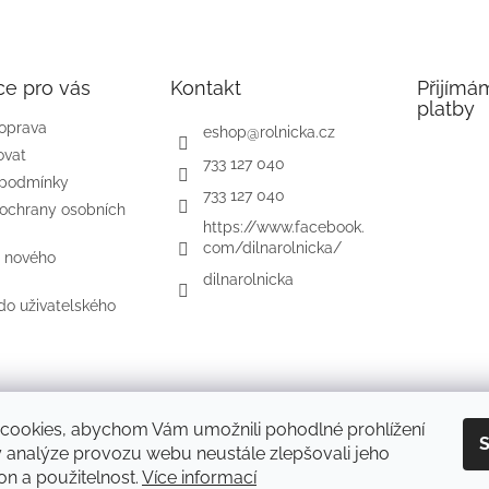
ce pro vás
Kontakt
Přijímá
platby
doprava
eshop
@
rolnicka.cz
ovat
733 127 040
 podmínky
733 127 040
ochrany osobních
https://www.facebook.
com/dilnarolnicka/
e nového
dilnarolnicka
 do uživatelského
Diakonie Rolnička
cookies, abychom Vám umožnili pohodlné prohlížení
S
 analýze provozu webu neustále zlepšovali jeho
on a použitelnost.
Více informací