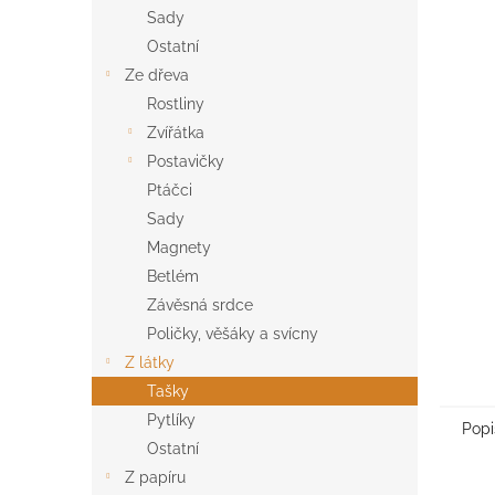
n
Sady
e
Ostatní
l
Ze dřeva
Rostliny
Zvířátka
Postavičky
Ptáčci
Sady
Magnety
Betlém
Závěsná srdce
Poličky, věšáky a svícny
Z látky
Tašky
Pytlíky
Popi
Ostatní
Z papíru