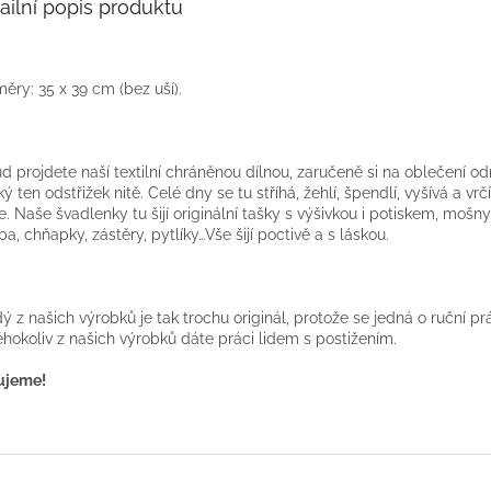
ailní popis produktu
ěry: 35 x 39 cm (bez uší).
d projdete naší textilní chráněnou dílnou, zaručeně si na oblečení o
ý ten odstřižek nitě. Celé dny se tu stříhá, žehlí, špendlí, vyšívá a vrčí
je. Naše švadlenky tu šijí originální tašky s výšivkou i potiskem, mošn
ba, chňapky, zástěry, pytlíky…Vše šijí poctivě a s láskou.
ý z našich výrobků je tak trochu originál, protože se jedná o ruční pr
éhokoliv z našich výrobků dáte práci lidem s postižením.
ujeme!