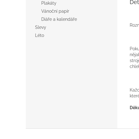
Det
Plakáty
Vánoční papír
Diáře a kalendáře
Rozm
Slevy
Léto
Poku
nějak
stro
chle
Každ
kter
Děk
Z
á