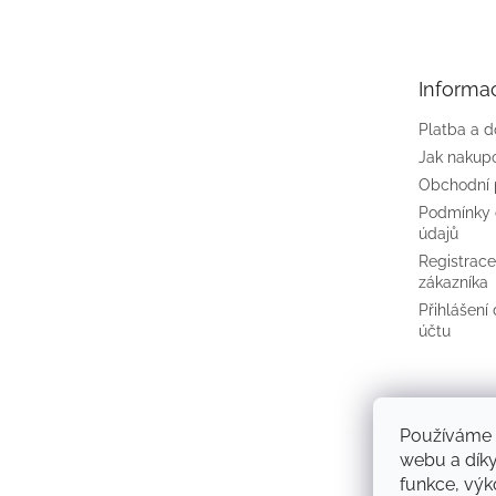
p
a
t
Informa
í
Platba a 
Jak nakup
Obchodní
Podmínky 
údajů
Registrac
zákazníka
Přihlášení
účtu
Používáme 
webu a díky
funkce, výk