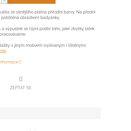
ušita ze silnějšího plátna přírodní barvy. Na přední
e potištěná obrázkem badyánky.
 a výpustek se různí podle toho, jaké zbytky látek
zpracováváme.
tašky s jiným motivem (vyšívaným i tištěným)
zde
.
 informace
ZEPTAT SE