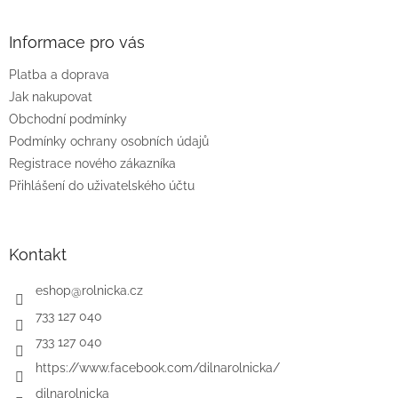
á
p
a
Informace pro vás
t
Platba a doprava
í
Jak nakupovat
Obchodní podmínky
Podmínky ochrany osobních údajů
Registrace nového zákazníka
Přihlášení do uživatelského účtu
Kontakt
eshop
@
rolnicka.cz
733 127 040
733 127 040
https://www.facebook.com/dilnarolnicka/
dilnarolnicka