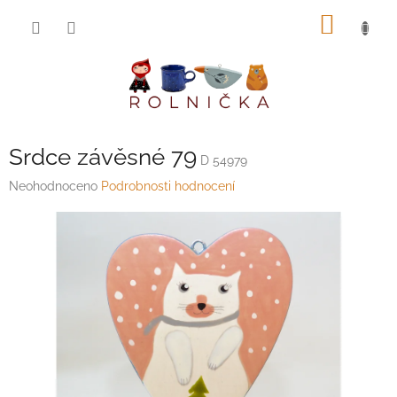
Přejít
NÁKUP
na
obsah
KOŠÍK
Srdce závěsné 79
D 54979
Průměrné
Neohodnoceno
Podrobnosti hodnocení
hodnocení
produktu
je
0,0
z
5
hvězdiček.