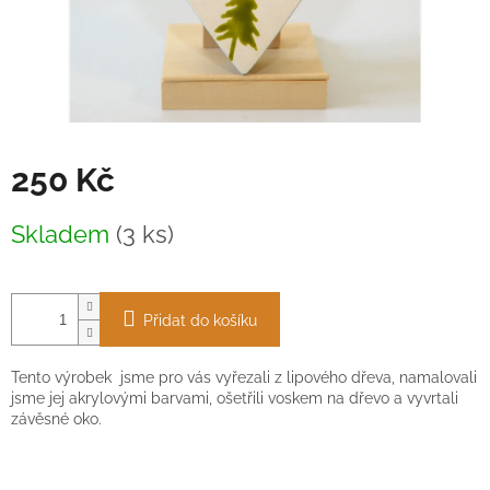
250 Kč
Měrná
Skladem
(3 ks)
cena:
Přidat do košíku
Tento výrobek jsme pro vás vyřezali z lipového dřeva, namalovali
jsme jej akrylovými barvami, ošetřili voskem na dřevo a vyvrtali
závěsné oko.