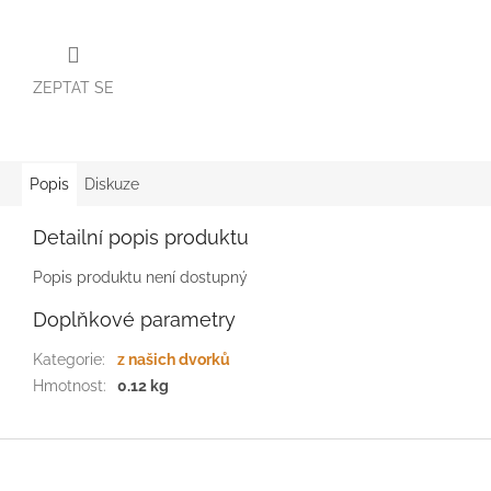
ZEPTAT SE
Popis
Diskuze
Detailní popis produktu
Popis produktu není dostupný
Doplňkové parametry
Kategorie
:
z našich dvorků
Hmotnost
:
0.12 kg
Z
á