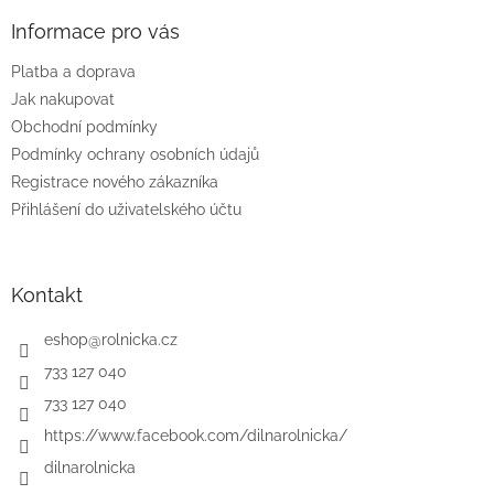
p
a
Informace pro vás
t
Platba a doprava
í
Jak nakupovat
Obchodní podmínky
Podmínky ochrany osobních údajů
Registrace nového zákazníka
Přihlášení do uživatelského účtu
Kontakt
eshop
@
rolnicka.cz
733 127 040
733 127 040
https://www.facebook.com/dilnarolnicka/
dilnarolnicka