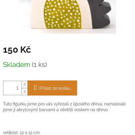
150 Kč
Měrná
Skladem
(1 ks)
cena:
Přidat do košíku
Tuto figurku jsme pro vás vyřezali z lipového dřeva, namalovali
jsme ji akrylovými barvami a ošetřili voskem na dřevo.
velikost: 12
x
12 cm