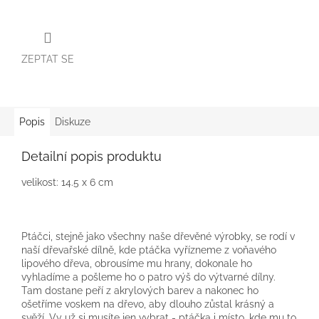
ZEPTAT SE
Popis
Diskuze
Detailní popis produktu
velikost: 14.5 x 6 cm
Ptáčci, stejně jako všechny naše dřevěné výrobky, se rodí v
naší dřevařské dílně, kde ptáčka vyřízneme z voňavého
lipového dřeva, obrousíme mu hrany, dokonale ho
vyhladíme a pošleme ho o patro výš do výtvarné dílny.
Tam dostane peří z akrylových barev a nakonec ho
ošetříme voskem na dřevo, aby dlouho zůstal krásný a
svěží. Vy už si musíte jen vybrat - ptáčka i místo, kde mu to