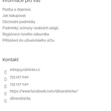
a
Informace pro vás
t
Platba a doprava
í
Jak nakupovat
Obchodní podmínky
Podmínky ochrany osobních údajů
Registrace nového zákazníka
Přihlášení do uživatelského účtu
Kontakt
eshop
@
rolnicka.cz
733 127 040
733 127 040
https://www.facebook.com/dilnarolnicka/
dilnarolnicka