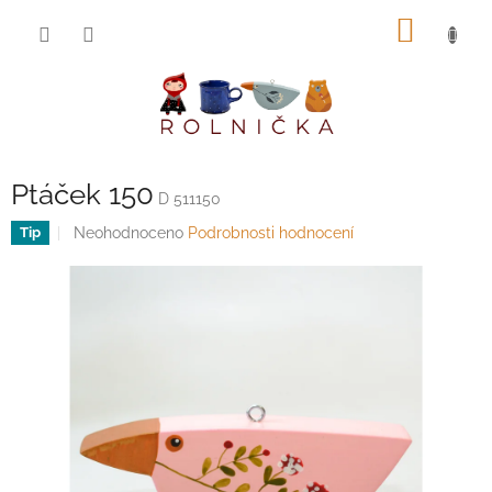
Přejít
NÁKUP
na
obsah
KOŠÍK
Ptáček 150
D 511150
Průměrné
Neohodnoceno
Podrobnosti hodnocení
Tip
hodnocení
produktu
je
0,0
z
5
hvězdiček.