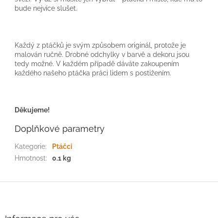
bude nejvíce slušet.
Každý z ptáčků je svým způsobem originál, protože je
malován ručně. Drobné odchylky v barvě a dekoru jsou
tedy možné. V každém případě dáváte zakoupením
každého našeho ptáčka práci lidem s postižením.
Děkujeme!
Doplňkové parametry
Kategorie
:
Ptáčci
Hmotnost
:
0.1 kg
Z
á
p