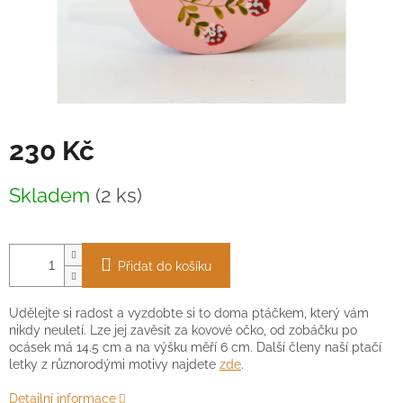
230 Kč
Měrná
Skladem
(2 ks)
cena:
Přidat do košíku
Udělejte si radost a vyzdobte si to doma ptáčkem, který vám
nikdy neuletí. Lze jej zavěsit za kovové očko, od zobáčku po
ocásek má 14.5 cm a na výšku měří 6 cm. Další členy naší ptačí
letky z různorodými motivy najdete
zde
.
Detailní informace