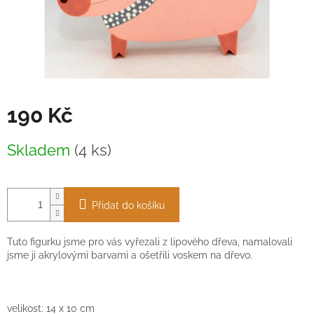
190 Kč
Měrná
Skladem
(4 ks)
cena:
Přidat do košíku
Tuto figurku jsme pro vás vyřezali z lipového dřeva, namalovali
jsme ji akrylovými barvami a ošetřili voskem na dřevo.
velikost: 14
x
10 cm