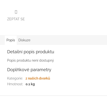
ZEPTAT SE
Popis
Diskuze
Detailní popis produktu
Popis produktu není dostupný
Doplňkové parametry
Kategorie
:
z našich dvorků
Hmotnost
:
0.1 kg
Z
á