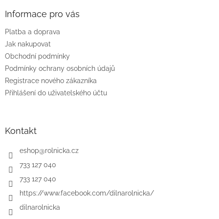
p
a
Informace pro vás
t
Platba a doprava
í
Jak nakupovat
Obchodní podmínky
Podmínky ochrany osobních údajů
Registrace nového zákazníka
Přihlášení do uživatelského účtu
Kontakt
eshop
@
rolnicka.cz
733 127 040
733 127 040
https://www.facebook.com/dilnarolnicka/
dilnarolnicka