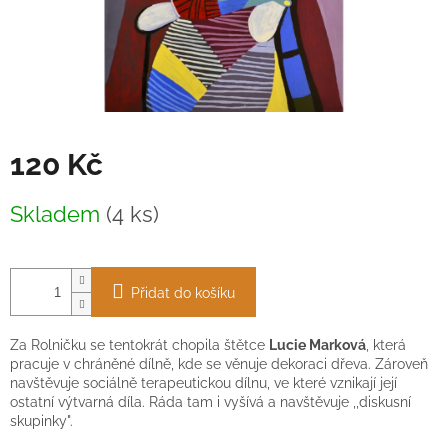
120 Kč
Měrná
Skladem
(4 ks)
cena:
Přidat do košíku
Za Rolničku se tentokrát chopila štětce
Lucie Marková
, která
pracuje v chráněné dílně, kde se věnuje dekoraci dřeva. Zároveň
navštěvuje sociálně terapeutickou dílnu, ve které vznikají její
ostatní výtvarná díla. Ráda tam i vyšívá a navštěvuje ,,diskusní
skupinky".