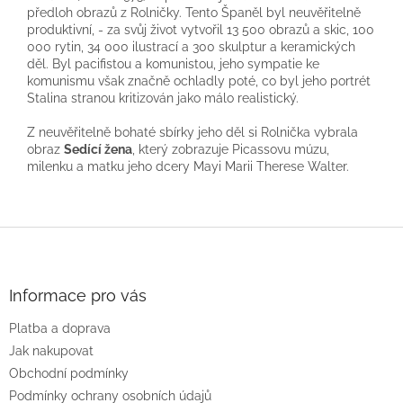
předloh obrazů z Rolničky. Tento Španěl byl neuvěřitelně
produktivní, - za svůj život vytvořil 13 500 obrazů a skic, 100
000 rytin, 34 000 ilustrací a 300 skulptur a keramických
děl. Byl pacifistou a komunistou, jeho sympatie ke
komunismu však značně ochladly poté, co byl jeho portrét
Stalina stranou kritizován jako málo realistický.
Z neuvěřitelně bohaté sbírky jeho děl si Rolnička vybrala
obraz
Sedící žena
, který zobrazuje Picassovu múzu,
milenku a matku jeho dcery Mayi Marii Therese Walter.
Z
á
p
a
Informace pro vás
t
Platba a doprava
í
Jak nakupovat
Obchodní podmínky
Podmínky ochrany osobních údajů