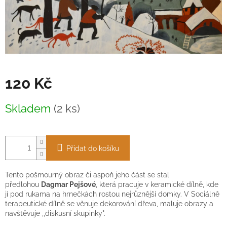
120 Kč
Měrná
Skladem
(2 ks)
cena:
Přidat do košíku
Tento pošmourný obraz či aspoň jeho část se stal
předlohou
Dagmar Pejšové
, která pracuje v keramické dílně, kde
jí pod rukama na hrnečkách rostou nejrůznější domky. V Sociálně
terapeutické dílně se věnuje dekorování dřeva, maluje obrazy a
navštěvuje ,,diskusní skupinky".