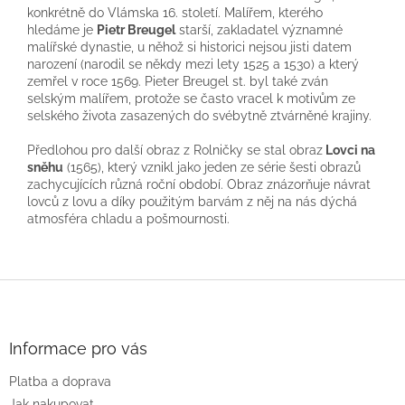
konkrétně do Vlámska 16. století. Malířem, kterého
hledáme je
Pietr Breugel
starší, zakladatel významné
malířské dynastie, u něhož si historici nejsou jisti datem
narození (narodil se někdy mezi lety 1525 a 1530) a který
zemřel v roce 1569. Pieter Breugel st. byl také zván
selským malířem, protože se často vracel k motivům ze
selského života zasazených do svébytně ztvárněné krajiny.
Předlohou pro další obraz z Rolničky se stal obraz
Lovci na
sněhu
(1565), který vznikl jako jeden ze série šesti obrazů
zachycujících různá roční období. Obraz znázorňuje návrat
lovců z lovu a díky použitým barvám z něj na nás dýchá
atmosféra chladu a pošmournosti.
Z
á
p
a
Informace pro vás
t
Platba a doprava
í
Jak nakupovat