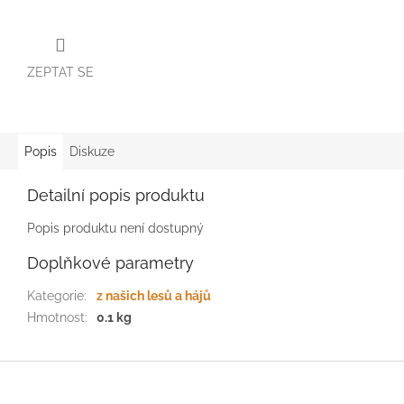
ZEPTAT SE
Popis
Diskuze
Detailní popis produktu
Popis produktu není dostupný
Doplňkové parametry
Kategorie
:
z našich lesů a hájů
Hmotnost
:
0.1 kg
Z
á