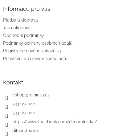
p
a
Informace pro vás
t
Platba a doprava
í
Jak nakupovat
Obchodní podmínky
Podmínky ochrany osobních údajů
Registrace nového zákazníka
Přihlášení do uživatelského účtu
Kontakt
eshop
@
rolnicka.cz
733 127 040
733 127 040
https://www.facebook.com/dilnarolnicka/
dilnarolnicka