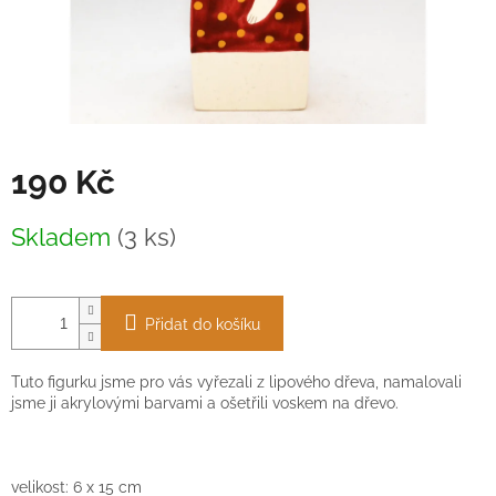
190 Kč
Měrná
Skladem
(3 ks)
cena:
Přidat do košíku
Tuto figurku jsme pro vás vyřezali z lipového dřeva, namalovali
jsme ji akrylovými barvami a ošetřili voskem na dřevo.
velikost: 6
x
15 cm