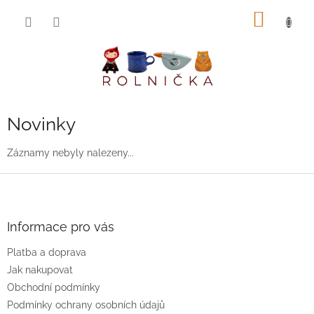
Přejít
NÁKUP
na
obsah
KOŠÍK
Novinky
Záznamy nebyly nalezeny...
Z
á
p
a
Informace pro vás
t
Platba a doprava
í
Jak nakupovat
Obchodní podmínky
Podmínky ochrany osobních údajů