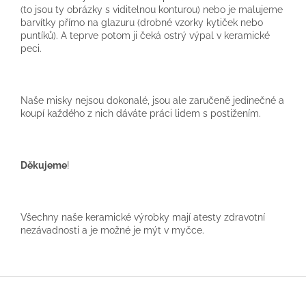
(to jsou ty obrázky s viditelnou konturou) nebo je malujeme
barvítky přímo na glazuru (drobné vzorky kytiček nebo
puntíků). A teprve potom ji čeká ostrý výpal v keramické
peci.
Naše misky nejsou dokonalé, jsou ale zaručeně jedinečné a
koupí každého z nich dáváte práci lidem s postižením.
Děkujeme
!
Všechny naše keramické výrobky mají atesty zdravotní
nezávadnosti a je možné je mýt v myčce.
Z
á