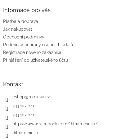
p
a
Informace pro vás
t
Platba a doprava
í
Jak nakupovat
Obchodní podmínky
Podmínky ochrany osobních údajů
Registrace nového zákazníka
Přihlášení do uživatelského účtu
Kontakt
eshop
@
rolnicka.cz
733 127 040
733 127 040
https://www.facebook.com/dilnarolnicka/
dilnarolnicka