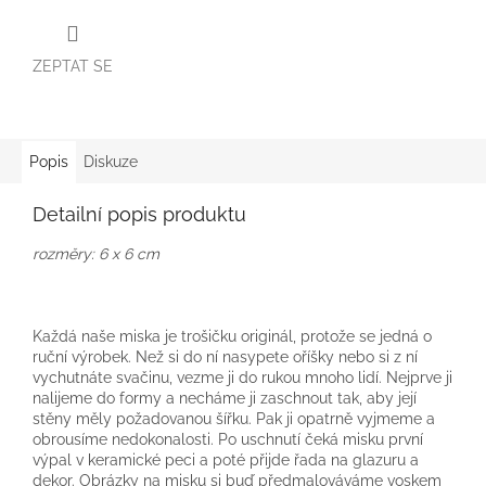
ZEPTAT SE
Popis
Diskuze
Detailní popis produktu
rozměry: 6 x 6 cm
Každá naše miska je trošičku originál, protože se jedná o
ruční výrobek. Než si do ní nasypete oříšky nebo si z ní
vychutnáte svačinu, vezme ji do rukou mnoho lidí. Nejprve ji
nalijeme do formy a necháme ji zaschnout tak, aby její
stěny měly požadovanou šířku. Pak ji opatrně vyjmeme a
obrousíme nedokonalosti. Po uschnutí čeká misku první
výpal v keramické peci a poté přijde řada na glazuru a
dekor. Obrázky na misku si buď předmalováváme voskem