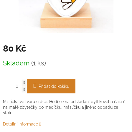
80 Kč
Měrná
Skladem
(1 ks)
cena:
Přidat do košíku
Mistička ve tvaru srdce. Hodí se na odkládání pytlíkového čaje či
na malé zbytečky po medíčku, máslíčku a jiného odpadu ze
stolu.
Detailní informace