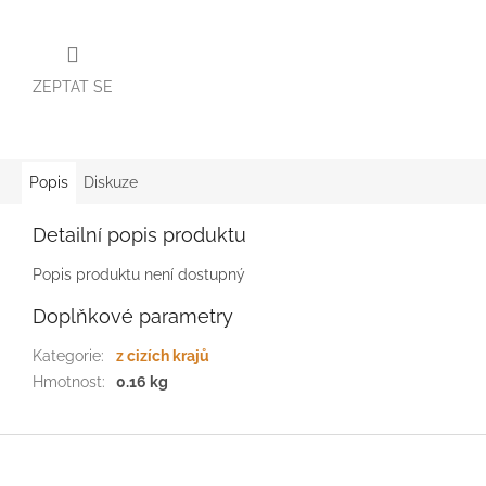
ZEPTAT SE
Popis
Diskuze
Detailní popis produktu
Popis produktu není dostupný
Doplňkové parametry
Kategorie
:
z cizích krajů
Hmotnost
:
0.16 kg
Z
á