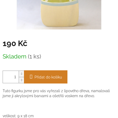
190 Kč
Měrná
Skladem
(1 ks)
cena:
Přidat do košíku
Tuto figurku jsme pro vás vyřezali z lipového dřeva, namalovali
jsme ji akrylovými barvami a ošetřili voskem na dřevo.
velikost: 9
x
18 cm