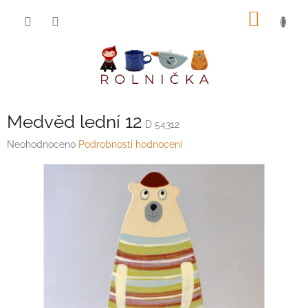
Přejít
NÁKUP
na
obsah
KOŠÍK
Medvěd lední 12
D 54312
Průměrné
Neohodnoceno
Podrobnosti hodnocení
hodnocení
produktu
je
0,0
z
5
hvězdiček.