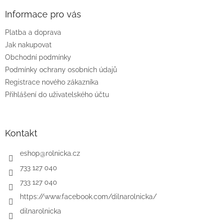
p
a
Informace pro vás
t
Platba a doprava
í
Jak nakupovat
Obchodní podmínky
Podmínky ochrany osobních údajů
Registrace nového zákazníka
Přihlášení do uživatelského účtu
Kontakt
eshop
@
rolnicka.cz
733 127 040
733 127 040
https://www.facebook.com/dilnarolnicka/
dilnarolnicka