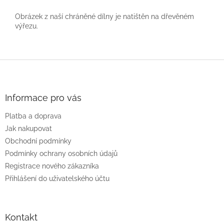
Obrázek z naší chráněné dílny je natištěn na dřevěném
výřezu.
Z
á
p
a
Informace pro vás
t
Platba a doprava
í
Jak nakupovat
Obchodní podmínky
Podmínky ochrany osobních údajů
Registrace nového zákazníka
Přihlášení do uživatelského účtu
Kontakt