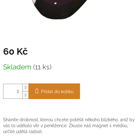
60 Kč
Měrná
Skladem
(11 ks)
cena:
Přidat do košíku
Sháníte drobnost, kterou chcete potěšit někoho blízkého, aniž by
vás to udělalo vítr v peněžence. Zkuste náš magnet s méďou,
určitě udělá radost.