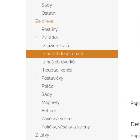
n
Sady
e
Ostatní
l
Ze dřeva
Rostliny
Zvířátka
z cizích krajů
z našich lesů a hájů
z našich dvorků
houpací koníci
Postavičky
Ptáčci
Sady
Magnety
Popi
Betlém
Závěsná srdce
Det
Poličky, věšáky a svícny
Z látky
Popi