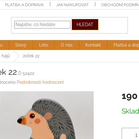
PLATBA A DOPRAVA
JAK NAKUPOVAT
OBCHODNÍ PODMÍ
HLEDAT
ru
Slevy
Léto
O nás
Kontakt
Platba a do
a hájů
Ježek 22
ek 22
D 52422
né
noceno
Podrobnosti hodnocení
ení
190
tu
Měrná
Skla
cena:
ek.