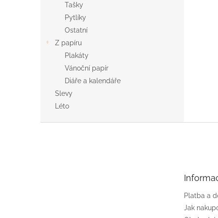
Tašky
Pytlíky
Ostatní
Z papíru
Plakáty
Vánoční papír
Diáře a kalendáře
Slevy
Léto
Z
á
p
a
t
Informa
í
Platba a 
Jak nakup