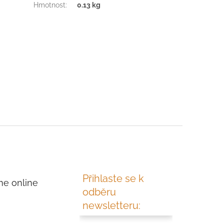
Hmotnost
:
0.13 kg
Přihlaste se k
me online
odběru
newsletteru: