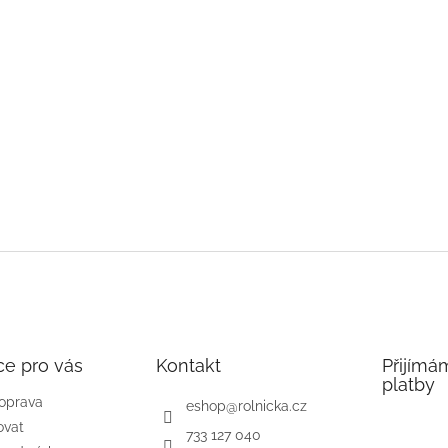
ce pro vás
Kontakt
Přijímá
platby
doprava
eshop
@
rolnicka.cz
ovat
733 127 040