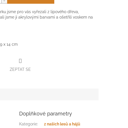
urku jsme pro vás vyřezali z lipového dřeva,
li jsme ji akrylovými barvami a ošetřili voskem na
 9
x 14
cm
ZEPTAT SE
Doplňkové parametry
Kategorie
:
z našich lesů a hájů