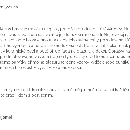
m: 320 ml
ý náš hrnek je trošičku originál, protože se jedná o ruční výrobek. Než
jete svou kávu nebo čaj, vezme jej do rukou mnoho lidí. Nejprve jej n
y a necháme ho zaschnout tak, aby jeho stěny měly požadovanou ší
opatrně vyjmeme a obrousíme nedokonalosti. Po uschnutí čeká hrnek 
l v keramické peci a poté přijde řada na glazuru a dekor. Obrázky na
předmalováváme voskem (to jsou ty obrázky s viditelnou konturou) n
jeme barvítky přímo na glazuru (drobné vzorky kytiček nebo puntíků)
m čeká hrnek ostrý výpal v keramické peci.
 hrnky nejsou dokonalé, jsou ale zaručeně jedinečné a koupí každého
te práci lidem s postižením.
ujeme
!