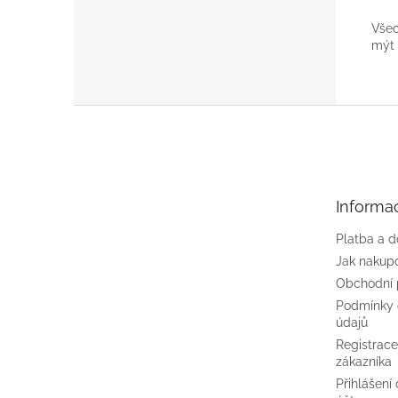
Všec
mýt
Z
á
p
a
t
Informa
í
Platba a 
Jak nakup
Obchodní
Podmínky 
údajů
Registrac
zákazníka
Přihlášení