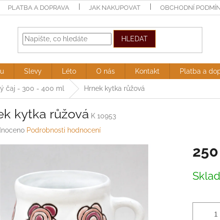
PLATBA A DOPRAVA
JAK NAKUPOVAT
OBCHODNÍ PODMÍ
HLEDAT
ru
Slevy
Léto
O nás
Kontakt
Platba a do
ý čaj - 300 - 400 ml
Hrnek kytka růžová
ek kytka růžová
K 10953
né
noceno
Podrobnosti hodnocení
ení
250
tu
Měrná
Skla
cena:
ek.