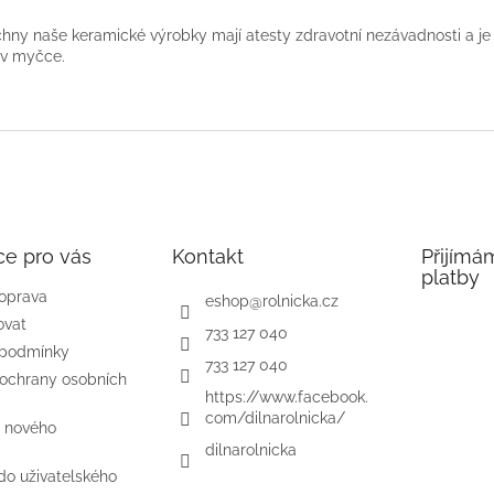
hny naše keramické výrobky mají atesty zdravotní nezávadnosti a je
 v myčce.
ce pro vás
Kontakt
Přijímá
platby
doprava
eshop
@
rolnicka.cz
ovat
733 127 040
 podmínky
733 127 040
ochrany osobních
https://www.facebook.
com/dilnarolnicka/
e nového
dilnarolnicka
 do uživatelského