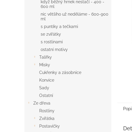
n
když běžný hrnek nestačí - 400 -
600 ml
e
l
nic většího už neděláme - 600-900
ml
s puntíky a tečkami
se zvířátky
s rostlinami
ostatní motivy
Talířky
Misky
Cukřenky a zásobnice
Konvice
Sady
Ostatní
Ze dřeva
Popi
Rostliny
Zvířátka
Postavičky
Det