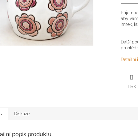
Příjemně
aby vám 
hrnek, k
Další po
prohléd
Detailní
TISK
s
Diskuze
ailní popis produktu