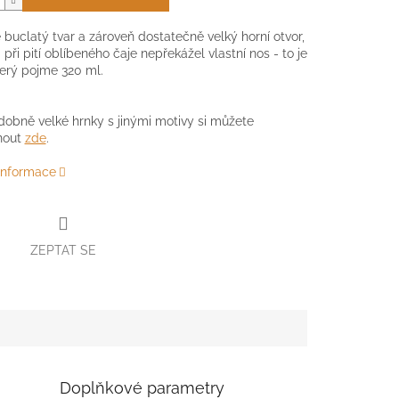
 buclatý tvar a zároveň dostatečně velký horní otvor,
při pití oblíbeného čaje nepřekážel vlastní nos - to je
terý pojme 320 ml.
dobně velké hrnky s jinými motivy si můžete
nout
zde
.
 informace
ZEPTAT SE
Doplňkové parametry