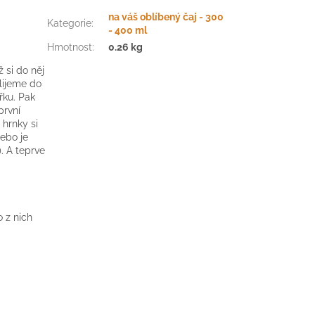
na váš oblíbený čaj - 300
Kategorie
:
- 400 ml
Hmotnost
:
0.26 kg
 si do něj
alijeme do
řku. Pak
první
 hrnky si
ebo je
. A teprve
 z nich