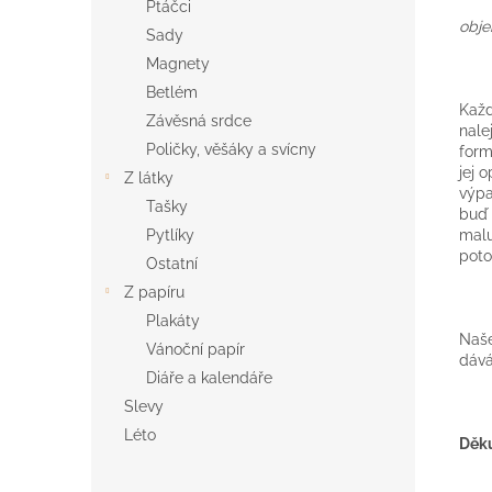
Ptáčci
obje
Sady
Magnety
Betlém
Každ
Závěsná srdce
nale
Poličky, věšáky a svícny
form
jej 
Z látky
výpa
Tašky
buď 
malu
Pytlíky
poto
Ostatní
Z papíru
Plakáty
Naše
Vánoční papír
dává
Diáře a kalendáře
Slevy
Léto
Děk