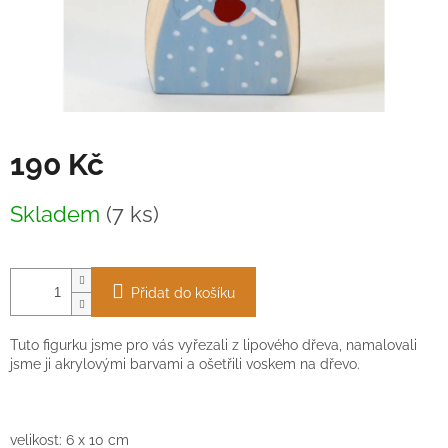
190 Kč
Měrná
Skladem
(7 ks)
cena:
Přidat do košíku
Tuto figurku jsme pro vás vyřezali z lipového dřeva, namalovali
jsme ji akrylovými barvami a ošetřili voskem na dřevo.
velikost: 6
x
10 cm