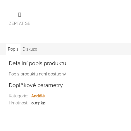
ZEPTAT SE
Popis
Diskuze
Detailní popis produktu
Popis produktu není dostupný
Doplňkové parametry
Kategorie
:
Andělé
Hmotnost
:
0.07 kg
Z
á