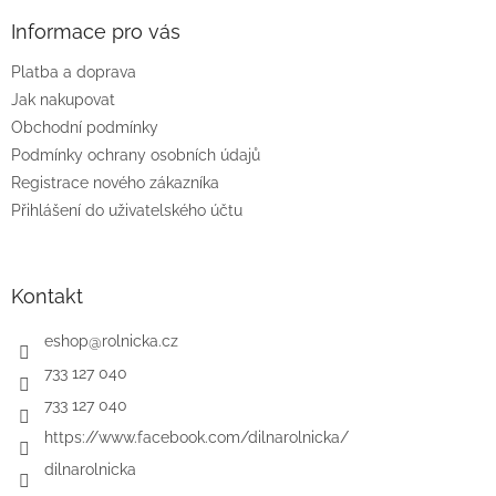
p
a
Informace pro vás
t
Platba a doprava
í
Jak nakupovat
Obchodní podmínky
Podmínky ochrany osobních údajů
Registrace nového zákazníka
Přihlášení do uživatelského účtu
Kontakt
eshop
@
rolnicka.cz
733 127 040
733 127 040
https://www.facebook.com/dilnarolnicka/
dilnarolnicka