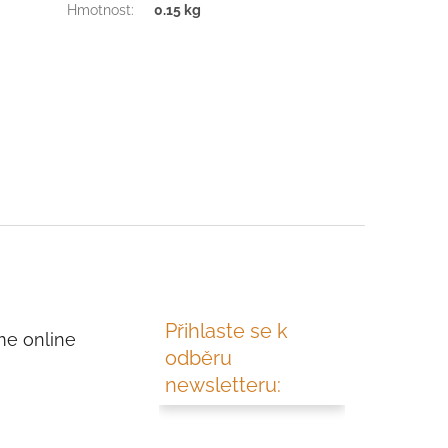
Hmotnost
:
0.15 kg
Přihlaste se k
me online
odběru
newsletteru: