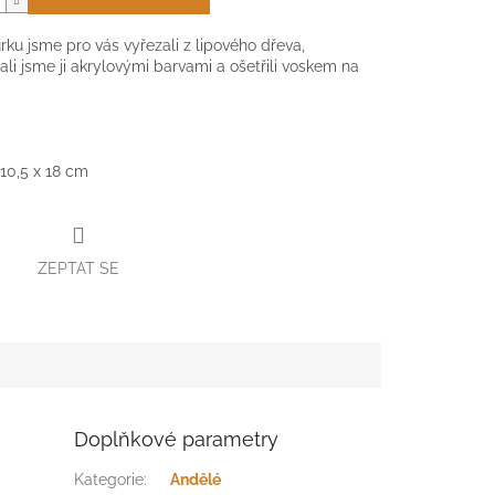
urku jsme pro vás vyřezali z lipového dřeva,
li jsme ji akrylovými barvami a ošetřili voskem na
 10,5
x
18 cm
ZEPTAT SE
Doplňkové parametry
Kategorie
:
Andělé