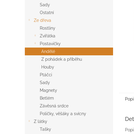
n
Sady
e
Ostatní
l
Ze dřeva
Rostliny
Zvířátka
Postavičky
Andělé
Z pohádek a příběhu
Houby
Ptáčci
Sady
Magnety
Betlém
Popi
Závěsná srdce
Poličky, věšáky a svícny
Det
Z látky
Tašky
Popi