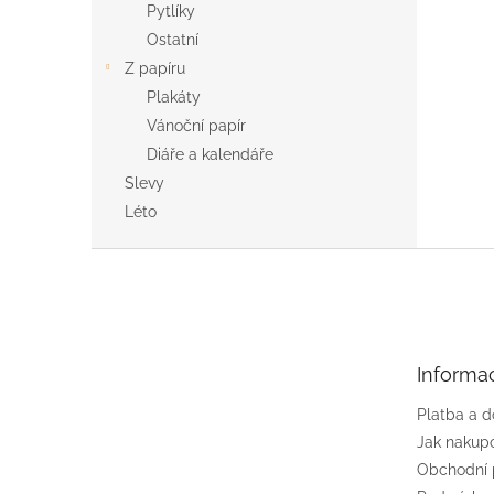
Pytlíky
Ostatní
Z papíru
Plakáty
Vánoční papír
Diáře a kalendáře
Slevy
Léto
Z
á
p
a
t
Informa
í
Platba a 
Jak nakup
Obchodní