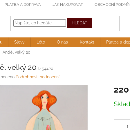
PLATBA A DOPRAVA
JAK NAKUPOVAT
OBCHODNÍ PODMÍ
HLEDAT
ru
Slevy
Léto
O nás
Kontakt
Platba a do
Anděl velký 20
ěl velký 20
D 54420
né
noceno
Podrobnosti hodnocení
ení
220
tu
Měrná
Skla
cena:
ek.