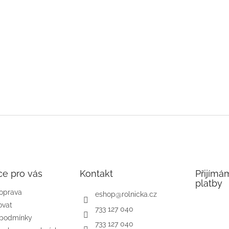
ce pro vás
Kontakt
Přijímá
platby
doprava
eshop
@
rolnicka.cz
ovat
733 127 040
 podmínky
733 127 040